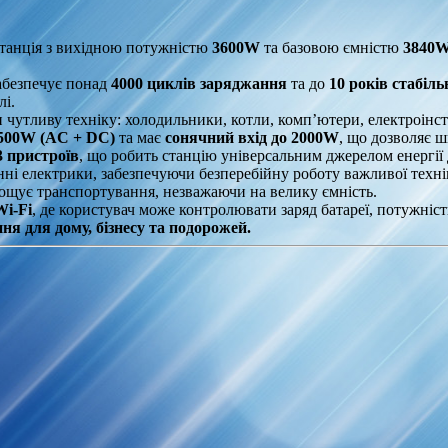
танція з вихідною потужністю
3600W
та базовою ємністю
3840
забезпечує понад
4000 циклів заряджання
та до
10 років стабіль
лі.
чутливу техніку: холодильники, котли, комп’ютери, електроінст
4500W (AC + DC)
та має
сонячний вхід до 2000W
, що дозволяє 
3 пристроїв
, що робить станцію універсальним джерелом енергії 
і електрики, забезпечуючи безперебійну роботу важливої техні
рощує транспортування, незважаючи на велику ємність.
Wi-Fi
, де користувач може контролювати заряд батареї, потужніст
 для дому, бізнесу та подорожей.