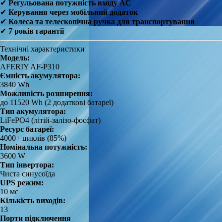
✔
Регульована потужність входу AC
✔
Керування через мобільний додаток
✔
Колеса та телескопічна ручка для транспортування
✔
7 років гарантії
Технічні характеристики
Модель:
AFERIY AF-P310
Ємність акумулятора:
3840 Wh
Можливість розширення:
до 11520 Wh (2 додаткові батареї)
Тип акумулятора:
LiFePO4 (літій-залізо-фосфат)
Ресурс батареї:
4000+ циклів (85%)
Номінальна потужність:
3600 W
Тип інвертора:
Чиста синусоїда
UPS режим:
10 мс
Кількість виходів:
13
Порти підключення