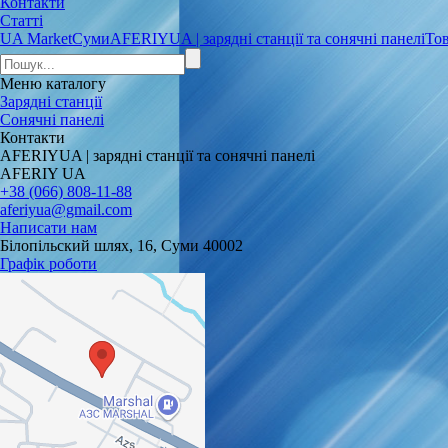
Контакти
Статті
UA Market
Суми
AFERIYUA | зарядні станції та сонячні панелі
Тов
Меню
каталогу
Зарядні станції
Сонячні панелі
Контакти
AFERIYUA | зарядні станції та сонячні панелі
AFERIY UA
+38 (066) 808-11-88
aferiyua@gmail.com
Написати нам
Білопільский шлях, 16, Суми 40002
Графік роботи