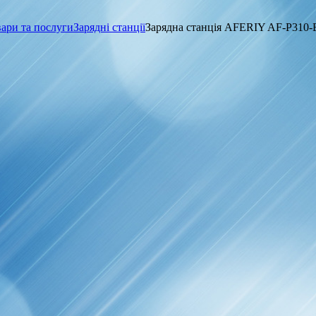
ари та послуги
Зарядні станції
Зарядна станція AFERIY AF-P310