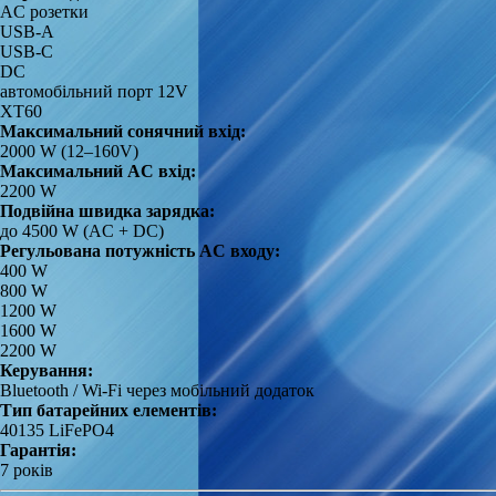
AC розетки
USB-A
USB-C
DC
автомобільний порт 12V
XT60
Максимальний сонячний вхід:
2000 W (12–160V)
Максимальний AC вхід:
2200 W
Подвійна швидка зарядка:
до 4500 W (AC + DC)
Регульована потужність AC входу:
400 W
800 W
1200 W
1600 W
2200 W
Керування:
Bluetooth / Wi-Fi через мобільний додаток
Тип батарейних елементів:
40135 LiFePO4
Гарантія:
7 років