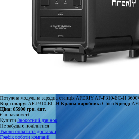
Потужна модульна зарядна станція AFERIY AF-P310-EC-H 3600
Код товару:
AF-P310-EC-H
Країна виробник:
China
Бренд:
AF
Ціна:
85900 грн.
/шт.
Є в наявності
Купити
Зворотний дзвінок
Не забудьте поділитися
Умови оплати та доставки
Графік роботи компанії