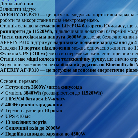
Детальний опис
Залишити відгук
AFERIY AF-P310
— це потужна модульна портативна зарядна с
роботи та використання поза електромережею.
Станція оснащена
сучасною LiFePO4 батареєю EV-класу
, що 
розширити до 11520Wh
, підключивши додаткові батарейні моду
Чиста синусоїдальна напруга 3600W
дозволяє безпечно живити 
AFERIY P310 підтримує
надшвидке подвійне заряджання до 
Завдяки
13 портам підключення
можна одночасно живити до
1
Функція
UPS (<10 мс)
миттєво перемикає живлення при зникненн
Станція має
міцні колеса та телескопічну ручку
, що значно сп
Керування можливе через
мобільний додаток по Bluetooth або 
AFERIY AF-P310 — це потужне автономне енергетичне рішення
Основні переваги
✔ Потужність
3600W чиста синусоїда
✔ Ємність
3840Wh
(розширюється до
11520Wh
)
✔
LiFePO4 батарея EV-класу
✔
4000+ циклів заряджання
✔ Термін служби
до 10 років
✔
UPS <10 мс
✔
13 вихідних портів
✔
Сонячний вхід до 2000W
✔
Подвійна швидка зарядка до 4500W