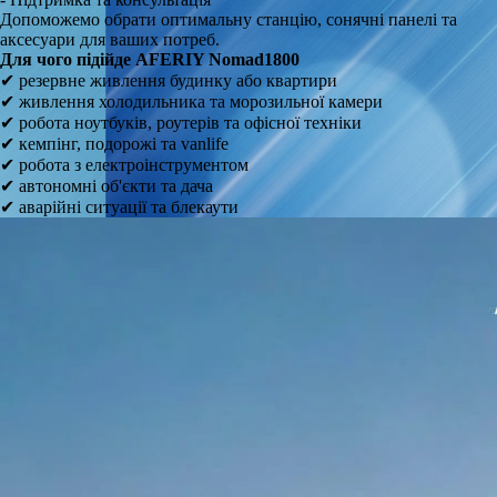
Допоможемо обрати оптимальну станцію, сонячні панелі та
аксесуари для ваших потреб.
Для чого підійде AFERIY Nomad1800
✔ резервне живлення будинку або квартири
✔ живлення холодильника та морозильної камери
✔ робота ноутбуків, роутерів та офісної техніки
✔ кемпінг, подорожі та vanlife
✔ робота з електроінструментом
✔ автономні об'єкти та дача
✔ аварійні ситуації та блекаути