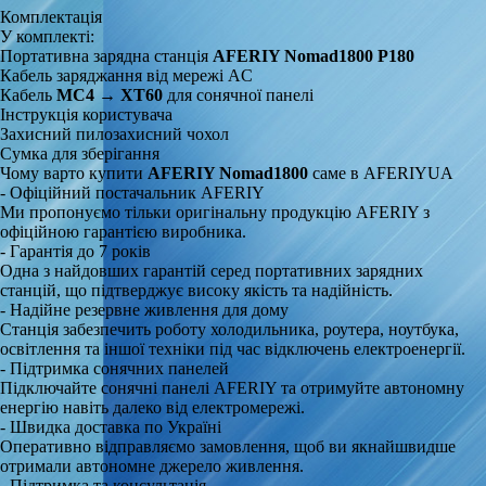
Комплектація
У комплекті:
Портативна зарядна станція
AFERIY Nomad1800 P180
Кабель заряджання від мережі AC
Кабель
MC4 → XT60
для сонячної панелі
Інструкція користувача
Захисний пилозахисний чохол
Сумка для зберігання
Чому варто купити
AFERIY Nomad1800
саме в AFERIYUA
- Офіційний постачальник AFERIY
Ми пропонуємо тільки оригінальну продукцію AFERIY з
офіційною гарантією виробника.
- Гарантія до 7 років
Одна з найдовших гарантій серед портативних зарядних
станцій, що підтверджує високу якість та надійність.
- Надійне резервне живлення для дому
Станція забезпечить роботу холодильника, роутера, ноутбука,
освітлення та іншої техніки під час відключень електроенергії.
- Підтримка сонячних панелей
Підключайте сонячні панелі AFERIY та отримуйте автономну
енергію навіть далеко від електромережі.
- Швидка доставка по Україні
Оперативно відправляємо замовлення, щоб ви якнайшвидше
отримали автономне джерело живлення.
- Підтримка та консультація