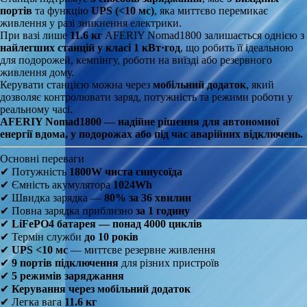
портів
та функцію
UPS (<10 мс)
, яка миттєво перемикає
живлення у разі зникнення електрики.
При вазі лише
11.6 кг
AFERIY Nomad1800 залишається однією з
найлегших станцій у класі 1 кВт·год
, що робить її ідеальною
для подорожей, кемпінгу, роботи на виїзді або резервного
живлення дому.
Керувати станцією можна через
мобільний додаток
, який
дозволяє контролювати заряд, потужність та режими роботи у
реальному часі.
AFERIY Nomad1800 — надійне рішення для автономної
енергії вдома, у подорожах або під час аварійних відключень.
Основні переваги
✔ Потужність
1800W чиста синусоїда
✔ Ємність акумулятора
1024Wh
✔ Швидка зарядка —
80% за 36 хвилин
✔ Повна зарядка приблизно
за 1 годину
✔
LiFePO4 батарея — понад 4000 циклів
✔ Термін служби
до 10 років
✔
UPS <10 мс
— миттєве резервне живлення
✔
9 портів підключення
для різних пристроїв
✔
5 режимів заряджання
✔
Керування через мобільний додаток
✔ Легка вага
11.6 кг