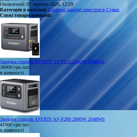
Оновлений: 07 березня 2026, 12:29
Категорія в каталозі:
Сонячні зарядні пристрої в Сумах
Схожі товари компанії:
Зарядна станція AFERIY AF-P210 2400W 2048Wh
36900 грн./шт.
в наявності
Зарядна станція AFERIY AF-P280 2800W 2048Wh
41900 грн./шт.
в наявності