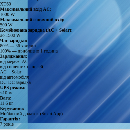
XT60
Максимальний вхід AC:
1000 W
Максимальний сонячний вхід:
500 W
Комбінована зарядка (AC + Solar):
до 1500 W
Час зарядки:
80% — 36 хвилин
100% — приблизно 1 година
Заряджання:
від мережі AC
від сонячних панелей
AC + Solar
від автомобіля
DC-DC зарядка
UPS режим:
<10 мс
Вага:
11.6 кг
Керування:
Мобільний додаток (Smart App)
Гарантія:
7 років