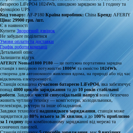
батареєю LiFePO4 1024Wh, швидкою зарядкою за 1 годину та
функцією UPS
Код товару:
AF-P180
Країна виробник:
China
Бренд:
AFERIY
Ціна:
29900 грн.
/шт.
Є в наявності
Купити
Зворотний дзвінок
Не забудьте поділитися
Умови оплати та доставки
Графік роботи компанії
Детальний опис
Залишити відгук
AFERIY Nomad1800 P180
— це потужна портативна зарядна
станція з вихідною потужністю
1800W
та ємністю
1024Wh
,
створена для автономного живлення вдома, на природі або під час
відключень електроенергії.
Станція оснащена
сучасною батареєю LiFePO4
, яка забезпечує
понад
4000 циклів заряджання
та до
10 років стабільної
роботи
. Завдяки
чистій синусоїдальній напрузі
вона безпечно
живить чутливу техніку — комп'ютери, холодильники,
телевізори, роутери та інше обладнання.
Завдяки технології
надшвидкого заряджання
, станція може
зарядитися до
80% всього за 36 хвилин
, а до
100% приблизно
за 1 годину
при комбінованому заряджанні від мережі та
сонячних панелей.
Станція підтримує
5 способів заряджання
, має
9 вихідних