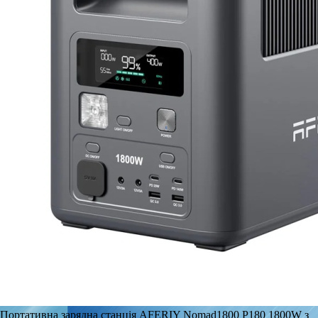
Портативна зарядна станція AFERIY Nomad1800 P180 1800W з