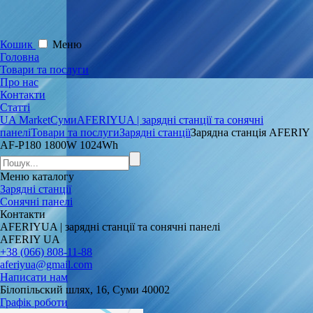
Кошик
Меню
Головна
Товари та послуги
Про нас
Контакти
Статті
UA Market
Суми
AFERIYUA | зарядні станції та сонячні
панелі
Товари та послуги
Зарядні станції
Зарядна станція AFERIY
AF-P180 1800W 1024Wh
Меню
каталогу
Зарядні станції
Сонячні панелі
Контакти
AFERIYUA | зарядні станції та сонячні панелі
AFERIY UA
+38 (066) 808-11-88
aferiyua@gmail.com
Написати нам
Білопільский шлях, 16, Суми 40002
Графік роботи