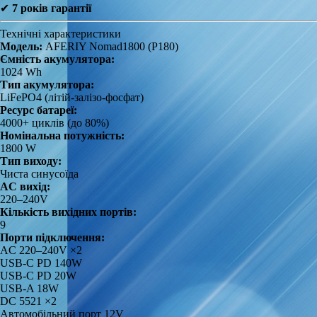
✔
7 років гарантії
Технічні характеристики
Модель:
AFERIY Nomad1800 (P180)
Ємність акумулятора:
1024 Wh
Тип акумулятора:
LiFePO4 (літій-залізо-фосфат)
Ресурс батареї:
4000+ циклів (до 80%)
Номінальна потужність:
1800 W
Тип виходу:
Чиста синусоїда
AC вихід:
220–240V
Кількість вихідних портів:
9
Порти підключення:
AC 220–240V ×2
USB-C PD 140W
USB-C PD 20W
USB-A 18W
DC 5521 ×2
Автомобільний порт 12V