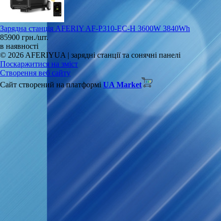
Зарядна станція AFERIY AF-P310-EC-H 3600W 3840Wh
85900 грн./шт.
в наявності
© 2026 AFERIYUA | зарядні станції та сонячні панелі
Поскаржитися на зміст
Створення веб сайту
Сайт створений на платформі
UA Market