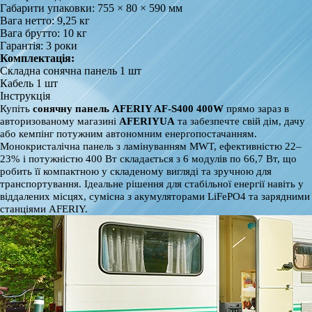
Габарити упаковки: 755 × 80 × 590 мм
Вага нетто: 9,25 кг
Вага брутто: 10 кг
Гарантія: 3 роки
Комплектація:
Складна сонячна панель 1 шт
Кабель 1 шт
Інструкція
Купіть
сонячну панель AFERIY AF‑S400 400W
прямо зараз в
авторизованому магазині
AFERIYUA
та забезпечте свій дім, дачу
або кемпінг потужним автономним енергопостачанням.
Монокристалічна панель з ламінуванням MWT, ефективністю 22–
23% і потужністю 400 Вт складається з 6 модулів по 66,7 Вт, що
робить її компактною у складеному вигляді та зручною для
транспортування. Ідеальне рішення для стабільної енергії навіть у
віддалених місцях, сумісна з акумуляторами LiFePO4 та зарядними
станціями AFERIY.