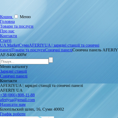
Кошик
Меню
Головна
Товари та послуги
Про нас
Контакти
Статті
UA Market
Суми
AFERIYUA | зарядні станції та сонячні
панелі
Товари та послуги
Сонячні панелі
Сонячна панель AFERIY
AF-S400 400W
Меню
каталогу
Зарядні станції
Сонячні панелі
Контакти
AFERIYUA | зарядні станції та сонячні панелі
AFERIY UA
+38 (066) 808-11-88
aferiyua@gmail.com
Написати нам
Білопільский шлях, 16, Суми 40002
Графік роботи