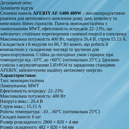
Детальний опис
Залишити відгук
Сонячна панель
AFERIY AF‑S400 400W
– високопродуктивне
рішення для автономного живлення дому, дачі, кемпінгу та
невеликих бізнес-проєктів. Панель монокристалічна з
ламінуванням MWT, ефективність осередків 22–23%, що
забезпечує стабільне перетворення сонячної енергії в електрику.
Максимальна потужність 400 Вт, напруга 26,4 В, струм 15,15 А.
Складається з 6 модулів по 66,7 Вт кожен, що робить її
компактною у складеному вигляді та зручною для
транспортування. Стійка до погодних умов і працює при
температурі від -10°C до +60°C (оптимально 25°C). Ідеально
сумісна з акумуляторами LiFePO4 та зарядними станціями
AFERIY, забезпечуючи надійну автономну енергію.
Характеристики:
Тип: монокристалічна
Ламінування: MWT
Ефективність осередку: 22–23%
Максимальна потужність: 400 Вт
Напруга макс.: 26,4 В
Струм макс.: 15,15 А
Робоча температура: -10…60°C (оптимальна 25°C)
Складні панелі: 6 шт
Розмір розкладеного: 2800 × 820 × 4 мм
Розмір складеного: 482 × 820 × 64 мм