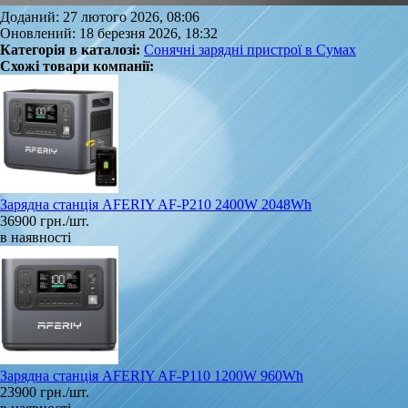
Доданий: 27 лютого 2026, 08:06
Оновлений: 18 березня 2026, 18:32
Категорія в каталозі:
Сонячні зарядні пристрої в Сумах
Схожі товари компанії:
Зарядна станція AFERIY AF-P210 2400W 2048Wh
36900 грн./шт.
в наявності
Зарядна станція AFERIY AF-P110 1200W 960Wh
23900 грн./шт.