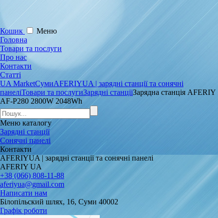
Кошик
Меню
Головна
Товари та послуги
Про нас
Контакти
Статті
UA Market
Суми
AFERIYUA | зарядні станції та сонячні
панелі
Товари та послуги
Зарядні станції
Зарядна станція AFERIY
AF-P280 2800W 2048Wh
Меню
каталогу
Зарядні станції
Сонячні панелі
Контакти
AFERIYUA | зарядні станції та сонячні панелі
AFERIY UA
+38 (066) 808-11-88
aferiyua@gmail.com
Написати нам
Білопільский шлях, 16, Суми 40002
Графік роботи