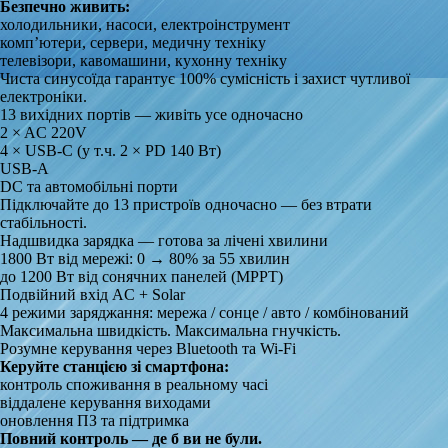
Безпечно живить:
холодильники, насоси, електроінструмент
комп’ютери, сервери, медичну техніку
телевізори, кавомашини, кухонну техніку
Чиста синусоїда гарантує 100% сумісність і захист чутливої
електроніки.
13 вихідних портів — живіть усе одночасно
2 × AC 220V
4 × USB-C (у т.ч. 2 × PD 140 Вт)
USB-A
DC та автомобільні порти
Підключайте до 13 пристроїв одночасно — без втрати
стабільності.
Надшвидка зарядка — готова за лічені хвилини
1800 Вт від мережі: 0 → 80% за 55 хвилин
до 1200 Вт від сонячних панелей (MPPT)
Подвійний вхід AC + Solar
4 режими заряджання: мережа / сонце / авто / комбінований
Максимальна швидкість. Максимальна гнучкість.
Розумне керування через Bluetooth та Wi-Fi
Керуйте станцією зі смартфона:
контроль споживання в реальному часі
віддалене керування виходами
оновлення ПЗ та підтримка
Повний контроль — де б ви не були.