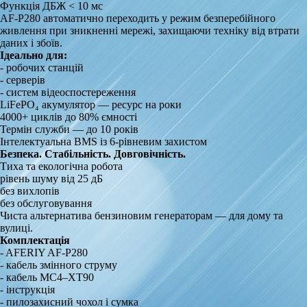
Функція ДБЖ < 10 мс
AF-P280 автоматично переходить у режим безперебійного
живлення при зникненні мережі, захищаючи техніку від втрати
даних і збоїв.
Ідеально для:
- робочих станцій
- серверів
- систем відеоспостереження
LiFePO₄ акумулятор — ресурс на роки
4000+ циклів до 80% ємності
Термін служби — до 10 років
Інтелектуальна BMS із 6-рівневим захистом
Безпека. Стабільність. Довговічність.
Тиха та екологічна робота
рівень шуму від 25 дБ
без вихлопів
без обслуговування
Чиста альтернатива бензиновим генераторам — для дому та
вулиці.
Комплектація
- AFERIY AF-P280
- кабель змінного струму
- кабель MC4–XT90
- інструкція
- пилозахисний чохол і сумка