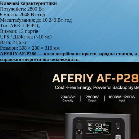
Ключові характеристики
Потужність: 2800 Вт
Ємність: 2048 Вт·год
Масштабування: до 10 240 Вт·год
Тип АКБ: LiFePO₄
Виходи: 13 портів
UPS / ДБЖ: так (<10 мс)
Вага: 21,6 кг
Розміри: 398 × 280 × 315 мм
AFERIY AF-P280 — коли потрібна не просто зарядна станція, а
справжня енергетична незалежність
.