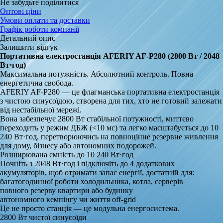
Не забудьте поділитися
Оптові ціни
Умови оплати та доставки
Графік роботи компанії
Детальний опис
Залишити відгук
Портативна електростанція AFERIY AF-P280 (2800 Вт / 2048
Вт·год)
Максимальна потужність. Абсолютний контроль. Повна
енергетична свобода.
AFERIY AF-P280 — це флагманська портативна електростанція
з чистою синусоїдою, створена для тих, хто не готовий залежати
від нестабільної мережі.
Вона забезпечує 2800 Вт стабільної потужності, миттєво
переходить у режим ДБЖ (<10 мс) та легко масштабується до 10
240 Вт·год, перетворюючись на повноцінне резервне живлення
для дому, бізнесу або автономних подорожей.
Розширювана ємність до 10 240 Вт·год
Почніть з 2048 Вт·год і підключіть до 4 додаткових
акумуляторів, щоб отримати запас енергії, достатній для:
багатогодинної роботи холодильника, котла, серверів
повного резерву квартири або будинку
автономного кемпінгу чи життя off-grid
Це не просто станція — це модульна енергосистема.
2800 Вт чистої синусоїди