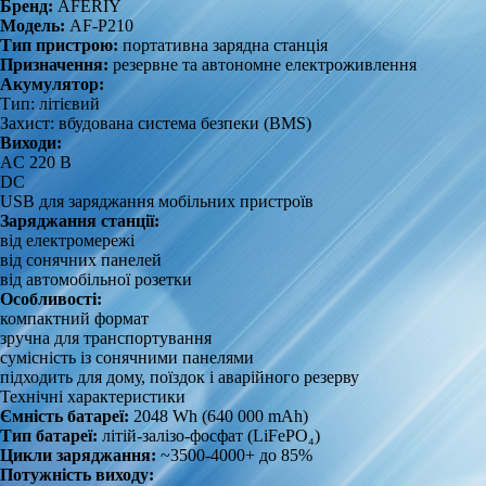
Бренд:
AFERIY
Модель:
AF-P210
Тип пристрою:
портативна зарядна станція
Призначення:
резервне та автономне електроживлення
Акумулятор:
Тип: літієвий
Захист: вбудована система безпеки (BMS)
Виходи:
AC 220 В
DC
USB для заряджання мобільних пристроїв
Заряджання станції:
від електромережі
від сонячних панелей
від автомобільної розетки
Особливості:
компактний формат
зручна для транспортування
сумісність із сонячними панелями
підходить для дому, поїздок і аварійного резерву
Технічні характеристики
Ємність батареї:
2048 Wh (640 000 mAh)
Тип батареї:
літій-залізо-фосфат (LiFePO₄)
Цикли заряджання:
~3500-4000+ до 85%
Потужність виходу: