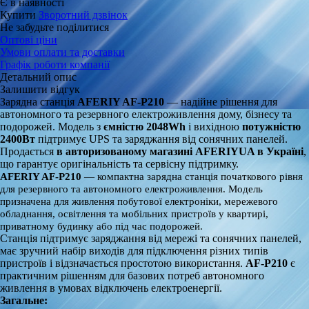
Є в наявності
Купити
Зворотний дзвінок
Не забудьте поділитися
Оптові ціни
Умови оплати та доставки
Графік роботи компанії
Детальний опис
Залишити відгук
Зарядна станція
AFERIY AF-P210
— надійне рішення для
автономного та резервного електроживлення дому, бізнесу та
подорожей. Модель з
ємністю 2048Wh
і вихідною
потужністю
2400Вт
підтримує UPS та заряджання від сонячних панелей.
Продається
в авторизованому магазині AFERIYUA в Україні
,
що гарантує оригінальність та сервісну підтримку.
AFERIY AF-P210
— компактна зарядна станція початкового рівня
для резервного та автономного електроживлення. Модель
призначена для живлення побутової електроніки, мережевого
обладнання, освітлення та мобільних пристроїв у квартирі,
приватному будинку або під час подорожей.
Станція підтримує заряджання від мережі та сонячних панелей,
має зручний набір виходів для підключення різних типів
пристроїв і відзначається простотою використання.
AF-P210
є
практичним рішенням для базових потреб автономного
живлення в умовах відключень електроенергії.
Загальне: