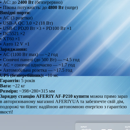
• AC: до
2400 Вт
(безперервно)
• Пікова потужність: до
4800 Вт
(surge)
Вихідні порти:
• AC (3 розетки)
• USB-A QC 3.0 ×2 (18 Вт)
• USB-C PD20 Вт ×3 + PD100 Вт ×1
• DC5521 ×2
• XT60 ×1
• Авто 12 V ×1
Заряджання:
• AC (1100 Вт max) — ~2 год
• Сонячні панелі (до 500 Вт) — ~4.5 год
• AC + сонячні одночасно — ~1.7 год
• Автомобільна розетка — ~17.5 год
UPS (безперебійник):
<10 мс
Гарантія:
5 років
Вага:
~22 кг
Розміри:
~398×280×315 мм
Зарядну станцію AFERIY AF‑P210 купити
можна прямо зараз
в авторизованому магазині AFERIYUA та забезпечте свій дім,
подорожі чи бізнес надійною автономною енергією з гарантією
якості!