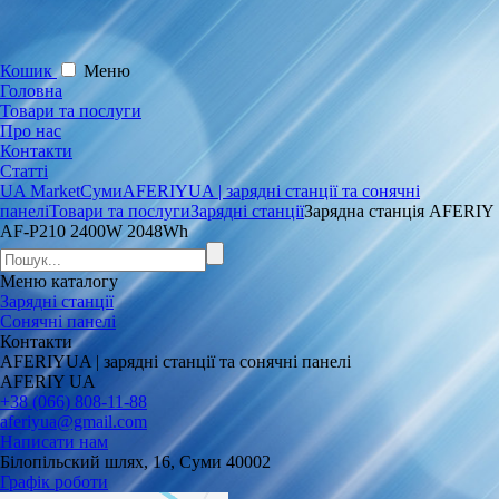
Кошик
Меню
Головна
Товари та послуги
Про нас
Контакти
Статті
UA Market
Суми
AFERIYUA | зарядні станції та сонячні
панелі
Товари та послуги
Зарядні станції
Зарядна станція AFERIY
AF-P210 2400W 2048Wh
Меню
каталогу
Зарядні станції
Сонячні панелі
Контакти
AFERIYUA | зарядні станції та сонячні панелі
AFERIY UA
+38 (066) 808-11-88
aferiyua@gmail.com
Написати нам
Білопільский шлях, 16, Суми 40002
Графік роботи