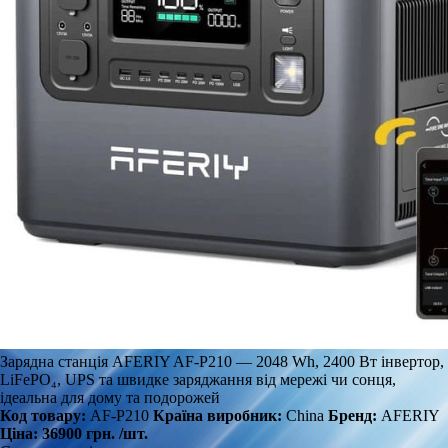
Зарядна станція AFERIY AF-P210 — 2048 Wh, 2400 Вт інвертор,
LiFePO₄, UPS та швидке заряджання від мережі чи сонця,
ідеальна для дому та подорожей
Код товару:
AF-P210
Країна виробник:
China
Бренд:
AFERIY
Ціна:
36900 грн.
/шт.