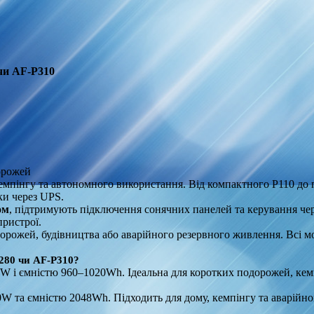
 чи AF‑P310
орожей
кемпінгу та автономного використання. Від компактного P110 до
ки через UPS.
ом
, підтримують підключення сонячних панелей та керування че
пристрої.
одорожей, будівництва або аварійного резервного живлення. Всі м
280 чи AF‑P310?
 і ємністю 960–1020Wh. Ідеальна для коротких подорожей, кемп
0W та ємністю 2048Wh. Підходить для дому, кемпінгу та аварійн