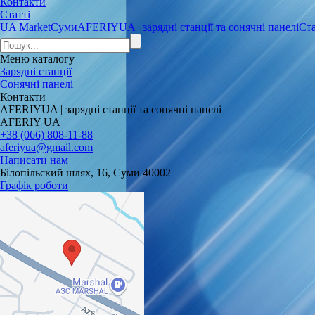
Контакти
Статті
UA Market
Суми
AFERIYUA | зарядні станції та сонячні панелі
Ста
Меню
каталогу
Зарядні станції
Сонячні панелі
Контакти
AFERIYUA | зарядні станції та сонячні панелі
AFERIY UA
+38 (066) 808-11-88
aferiyua@gmail.com
Написати нам
Білопільский шлях, 16, Суми 40002
Графік роботи