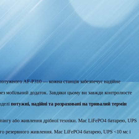
 потужного AF‑P310 — кожна станція забезпечує надійне
рез мобільний додаток. Завдяки цьому ви завжди контролюєте
оделі
потужні, надійні та розраховані на тривалий термін
інгу або живлення дрібної техніки. Має LiFePO4 батарею, UPS
ого резервного живлення. Має LiFePO4 батарею, UPS <10 мс і