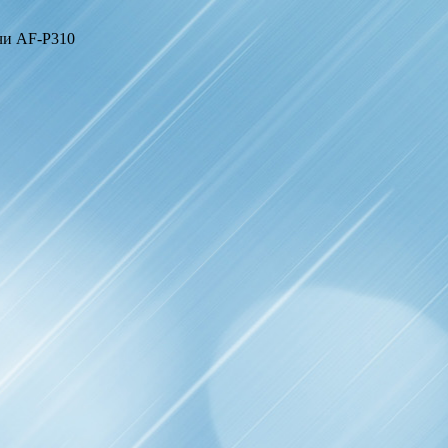
 чи AF‑P310