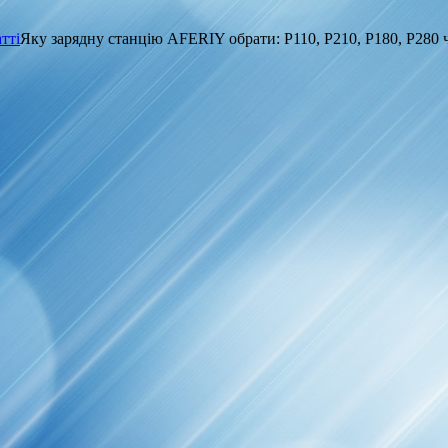
тті
Яку зарядну станцію AFERIY обрати: P110, P210, P180, P280