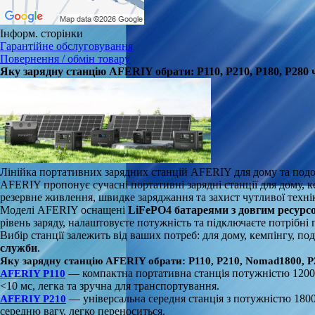
Інформ. сторінки
Гарантійне обслуговування
Повернення / обмін товару
Яку зарядну станцію AFERIY обрати: P110, P210, P180, P280
Лінійка портативних зарядних станцій AFERIY для дому та под
AFERIY пропонує сучасні портативні зарядні станції для дому, 
резервне живлення, швидке заряджання та захист чутливої техні
Моделі AFERIY оснащені
LiFePO4 батареями з довгим ресурс
рівень заряду, налаштовуєте потужність та підключаєте потрібні 
Вибір станції залежить від ваших потреб: для дому, кемпінгу, п
служби
.
Яку зарядну станцію AFERIY обрати: P110, P210, Nomad1800, P
— компактна портативна станція потужністю 1200W
AFERIY P110
<10 мс, легка та зручна для транспортування.
— універсальна середня станція з потужністю 180
AFERIY P210
середню вагу, легко переноситься.