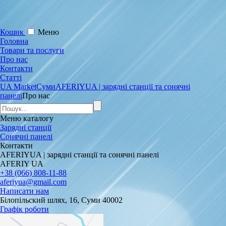
Кошик
Меню
Головна
Товари та послуги
Про нас
Контакти
Статті
UA Market
Суми
AFERIYUA | зарядні станції та сонячні
панелі
Про нас
Меню
каталогу
Зарядні станції
Сонячні панелі
Контакти
AFERIYUA | зарядні станції та сонячні панелі
AFERIY UA
+38 (066) 808-11-88
aferiyua@gmail.com
Написати нам
Білопільский шлях, 16, Суми 40002
Графік роботи