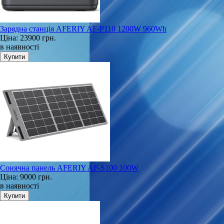
Зарядна станція AFERIY AF-P110 1200W 960Wh
Ціна:
23900 грн.
в наявності
Сонячна панель AFERIY AF‑S100 100W
Ціна:
9000 грн.
в наявності