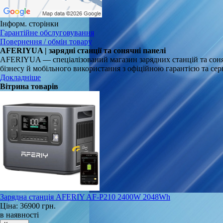
Інформ. сторінки
Гарантійне обслуговування
Повернення / обмін товару
AFERIYUA | зарядні станції та сонячні панелі
AFERIYUA — спеціалізований магазин зарядних станцій та соня
бізнесу й мобільного використання з офіційною гарантією та се
Докладніше
Вітрина товарів
Зарядна станція AFERIY AF-P210 2400W 2048Wh
Ціна:
36900 грн.
в наявності