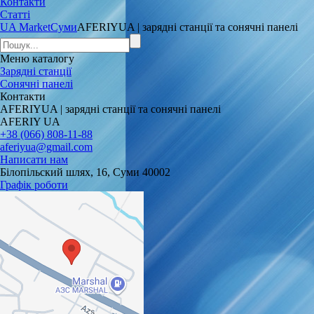
Контакти
Статті
UA Market
Суми
AFERIYUA | зарядні станції та сонячні панелі
Меню
каталогу
Зарядні станції
Сонячні панелі
Контакти
AFERIYUA | зарядні станції та сонячні панелі
AFERIY UA
+38 (066) 808-11-88
aferiyua@gmail.com
Написати нам
Білопільский шлях, 16, Суми 40002
Графік роботи