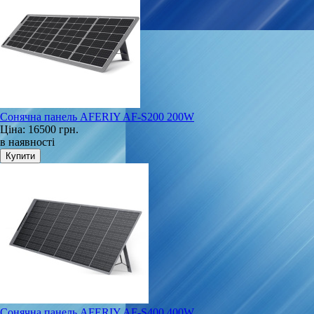
Сонячна панель AFERIY AF‑S200 200W
Ціна:
16500 грн.
в наявності
Сонячна панель AFERIY AF-S400 400W